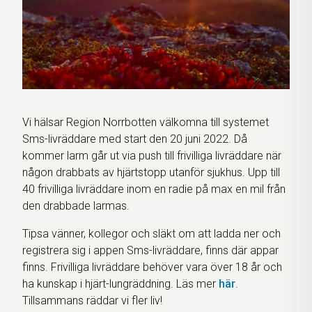
Vi hälsar Region Norrbotten välkomna till systemet
Sms-livräddare med start den 20 juni 2022. Då
kommer larm går ut via push till frivilliga livräddare när
någon drabbats av hjärtstopp utanför sjukhus. Upp till
40 frivilliga livräddare inom en radie på max en mil från
den drabbade larmas.
Tipsa vänner, kollegor och släkt om att ladda ner och
registrera sig i appen Sms-livräddare, finns där appar
finns. Frivilliga livräddare behöver vara över 18 år och
ha kunskap i hjärt-lungräddning. Läs mer
här
.
Tillsammans räddar vi fler liv!