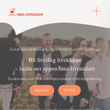
Du kan göra skillnad och rädda liv när någon får hjärtstopp
Bli frivillig livräddare
– ladda ner appen Sms-livräddare
Du ska vara över 18 år och ha kunskaper i hjärt-lungräddning.
ANDROID
IPHONE