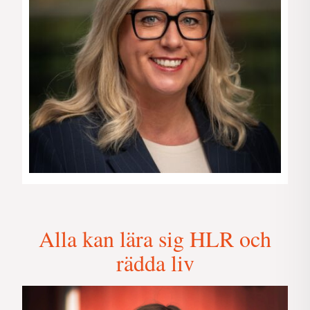
Alla kan lära sig HLR och
rädda liv