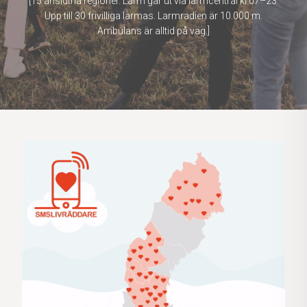
[15 anslutna regioner. Larm går ut via larmcentral kl 07–23.
Upp till 30 frivilliga larmas. Larmradien är 10.000 m.
Ambulans är alltid på väg.]